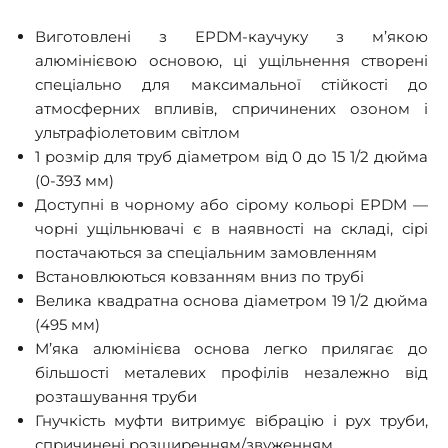
Виготовлені з EPDM-каучуку з м’якою
алюмінієвою основою, ці ущільнення створені
спеціально для максимальної стійкості до
атмосферних впливів, спричинених озоном і
ультрафіолетовим світлом
1 розмір для труб діаметром від 0 до 15 1/2 дюйма
(0-393 мм)
Доступні в чорному або сірому кольорі EPDM —
чорні ущільнювачі є в наявності на складі, сірі
постачаються за спеціальним замовленням
Встановлюються ковзанням вниз по трубі
Велика квадратна основа діаметром 19 1/2 дюйма
(495 мм)
М’яка алюмінієва основа легко прилягає до
більшості металевих профілів незалежно від
розташування труби
Гнучкість муфти витримує вібрацію і рух труби,
спричинені розширенням/звуженням