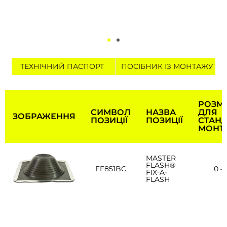
ТЕХНІЧНИЙ ПАСПОРТ
ПОСІБНИК ІЗ МОНТАЖУ
РОЗМІ
СИМВОЛ
НАЗВА
ДЛЯ
ЗОБРАЖЕННЯ
ПОЗИЦІЇ
ПОЗИЦІЇ
СТАН
МОНТ
MASTER
FLASH®
FF851BC
0 
FIX-A-
FLASH