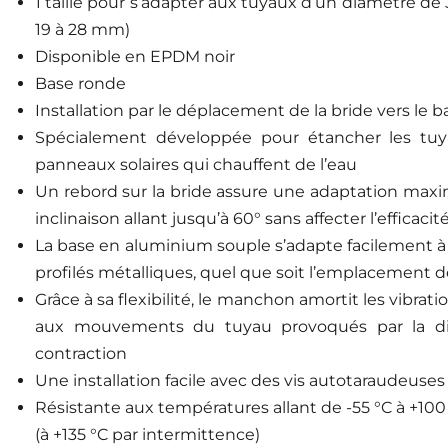
1 taille pour s’adapter aux tuyaux d’un diamètre de 3/
19 à 28 mm)
Disponible en EPDM noir
Base ronde
Installation par le déplacement de la bride vers le 
Spécialement développée pour étancher les tuy
panneaux solaires qui chauffent de l’eau
Un rebord sur la bride assure une adaptation max
inclinaison allant jusqu’à 60° sans affecter l’efficaci
La base en aluminium souple s’adapte facilement à 
profilés métalliques, quel que soit l’emplacement 
Grâce à sa flexibilité, le manchon amortit les vibrati
aux mouvements du tuyau provoqués par la dil
contraction
Une installation facile avec des vis autotaraudeuses
Résistante aux températures allant de -55 °C à +100
(à +135 °C par intermittence)