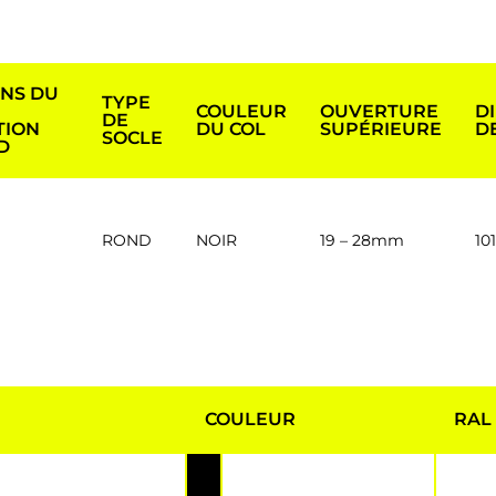
NS DU
TYPE
COULEUR
OUVERTURE
D
DE
TION
DU COL
SUPÉRIEURE
D
SOCLE
D
ROND
NOIR
19 – 28mm
1
COULEUR
RAL