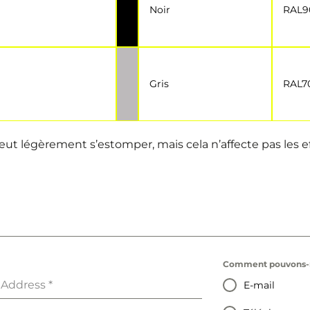
Noir
RAL9
Gris
RAL7
 peut légèrement s’estomper, mais cela n’affecte pas les eff
Comment pouvons-n
 Address
*
E-mail