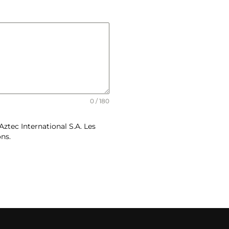
0 / 180
ztec International S.A. Les
ons.