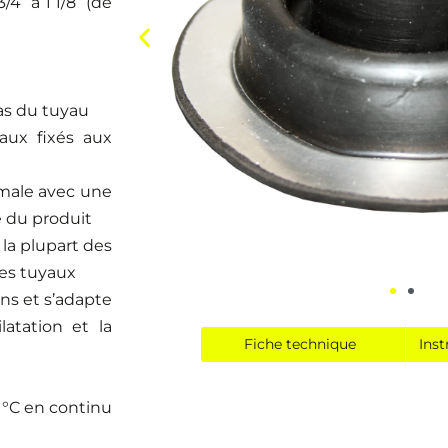
4” à 1 1/8” (de
bas du tuyau
aux fixés aux
imale avec une
té du produit
la plupart des
des tuyaux
ons et s’adapte
atation et la
Fiche technique
Inst
 °C en continu