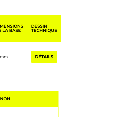
IMENSIONS
DESSIN
E LA BASE
TECHNIQUE
01mm
DÉTAILS
 NON